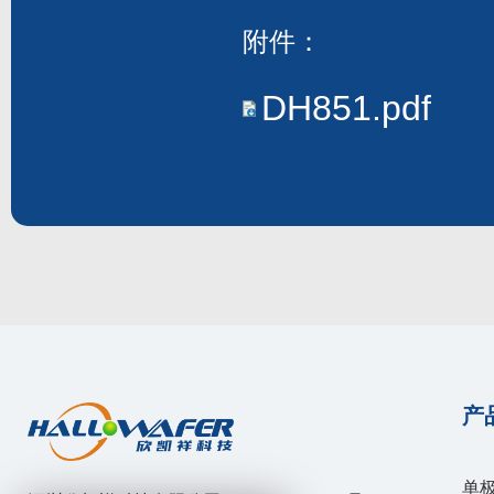
附件：
DH851.pdf
产
单