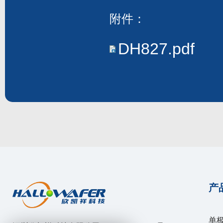
附件：
DH827.pdf
产
单