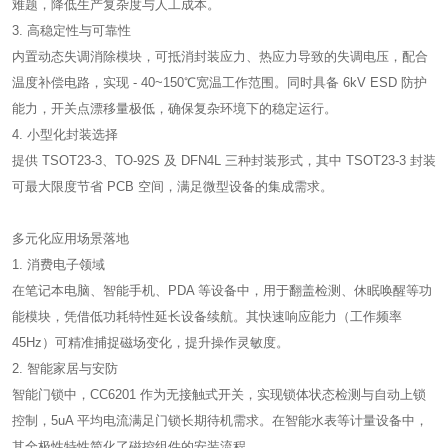
难题，降低生产复杂度与人工成本。
3. 高稳定性与可靠性
内置动态失调消除模块，可抵消封装应力、热应力导致的失调电压，配合
温度补偿电路，实现 - 40~150℃宽温工作范围。同时具备 6kV ESD 防护
能力，开关点漂移量极低，确保复杂环境下的稳定运行。
4. 小型化封装选择
提供 TSOT23-3、TO-92S 及 DFN4L 三种封装形式，其中 TSOT23-3 封装
可最大限度节省 PCB 空间，满足微型设备的集成需求。
多元化应用场景落地
1. 消费电子领域
在笔记本电脑、智能手机、PDA 等设备中，用于翻盖检测、休眠唤醒等功
能模块，凭借低功耗特性延长设备续航。其快速响应能力（工作频率
45Hz）可精准捕捉磁场变化，提升操作灵敏度。
2. 智能家居与安防
智能门锁中，CC6201 作为无接触式开关，实现锁体状态检测与自动上锁
控制，5uA 平均电流满足门锁长期待机需求。在智能水表等计量设备中，
其全极性特性简化了磁控组件的安装流程。