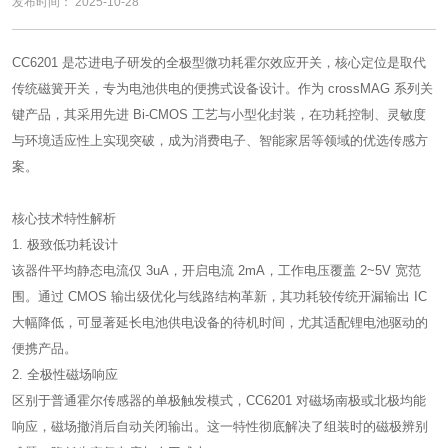
发布时间： 2025-10-28
CC6201
是芯进电子研发的全极型微功耗霍尔效应开关，核心定位是取代
传统磁簧开关，专为电池供电的便携式设备设计。作为 crossMAG 系列关
键产品，其采用先进 Bi-CMOS 工艺与小型化封装，在功耗控制、灵敏度
与环境适应性上实现突破，成为消费电子、智能家居等领域的优选传感方
案。
核心技术特性解析
1. 极致低功耗设计
该器件平均静态电流仅 3uA，开启电流 2mA，工作电压覆盖 2~5V 宽范
围。通过 CMOS 输出级优化与线路结构革新，其功耗较传统开漏输出 IC
大幅降低，可显著延长电池供电设备的待机时间，尤其适配锂电池驱动的
便携产品。
2. 全极性磁场响应
区别于普通霍尔传感器的单极触发模式，CC6201 对磁场南极或北极均能
响应，磁场撤消后自动关闭输出。这一特性彻底解决了组装时的磁极辨别