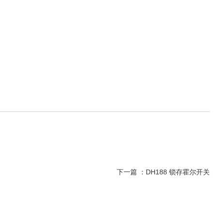
下一篇 ：
DH188 锁存霍尔开关