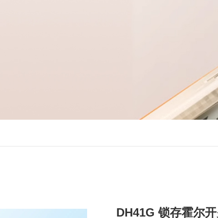
DH41G 锁存霍尔