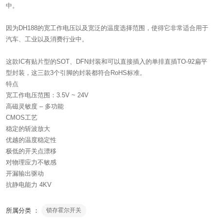
中。
因为DH188的宽工作电压以及宽泛的温度选择范围，使得它非常适合用于
汽车、工业以及消费行业中。
这款IC有贴片型的SOT、DFN封装和可以直接插入的单排直插TO-92扁平
型封装，这三款3个引脚的封装都符合RoHS标准。
特点
宽工作电压范围：3.5V ~ 24V
高磁灵敏度 – 多功能
CMOS工艺
稳定的斩波放大
优越的温度稳定性
极低的开关点漂移
对物理应力不敏感
开漏输出驱动
抗静电能力 4KV
所属分类 ：
锁存霍尔开关